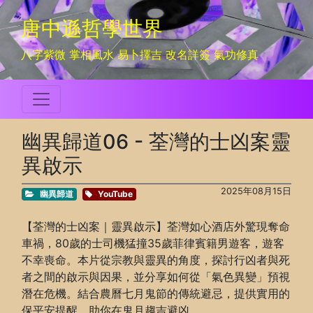
唐中遜哲學世界
八字紫微 掌相風水 易卜擇吉 改名詳簽 氣功修真
幽異歸道06 - 荃灣的士凶案靈
異啟示
2025年08月15日
幽異歸道
YouTube
【荃灣的士凶案｜靈異啟示】荃灣如心酒店外驚現奪命
車禍，80歲的士司機猛撞35歲菲律賓籍男遊客，遊客
不幸喪命。本片從宗教與靈異的角度，探討行凶者與死
者之間的啟示與因果，並分享如何從「氣色異變」預視
潛在危機。結合農曆七月鬼節的傳統避忌，提供實用的
保平安提醒，助你在鬼月趨吉避凶。