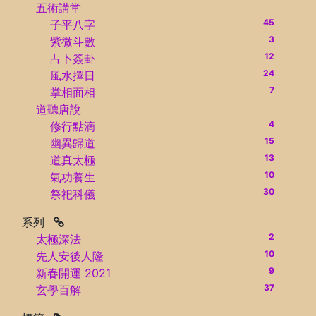
五術講堂
45
子平八字
3
紫微斗數
12
占卜簽卦
24
風水擇日
7
掌相面相
道聽唐說
4
修行點滴
15
幽異歸道
13
道真太極
10
氣功養生
30
祭祀科儀
系列
2
太極深法
10
先人安後人隆
9
新春開運 2021
37
玄學百解