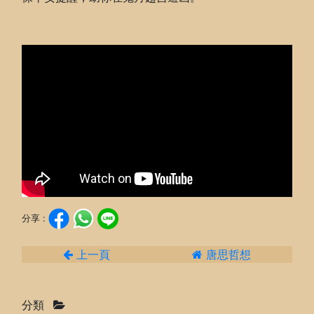
分享 :
上一頁
唐思哲想
分類