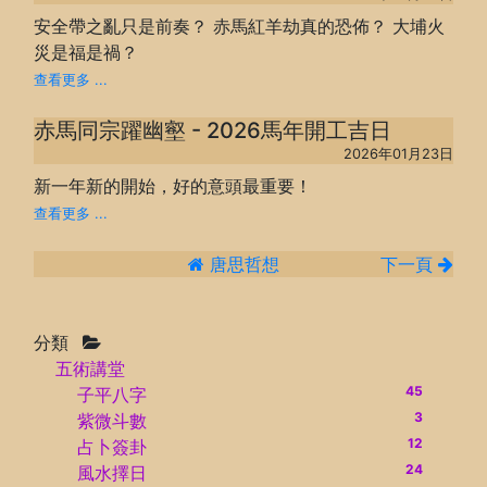
安全帶之亂只是前奏？ 赤馬紅羊劫真的恐佈？ 大埔火
災是福是禍？
查看更多 ...
赤馬同宗躍幽壑 - 2026馬年開工吉日
2026年01月23日
新一年新的開始，好的意頭最重要！
查看更多 ...
唐思哲想
下一頁
分類
五術講堂
45
子平八字
3
紫微斗數
12
占卜簽卦
24
風水擇日