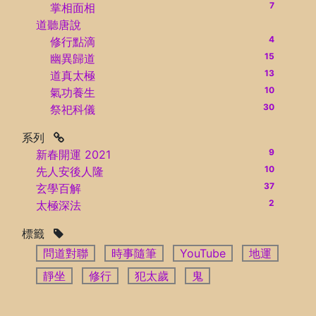
7
掌相面相
道聽唐說
4
修行點滴
15
幽異歸道
13
道真太極
10
氣功養生
30
祭祀科儀
系列
9
新春開運 2021
10
先人安後人隆
37
玄學百解
2
太極深法
標籤
問道對聯
時事隨筆
YouTube
地運
靜坐
修行
犯太歲
鬼