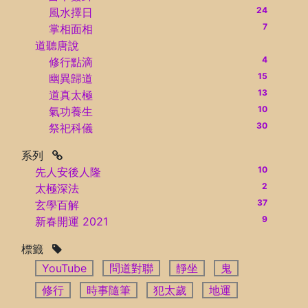
24
風水擇日
7
掌相面相
道聽唐說
4
修行點滴
15
幽異歸道
13
道真太極
10
氣功養生
30
祭祀科儀
系列
10
先人安後人隆
2
太極深法
37
玄學百解
9
新春開運 2021
標籤
YouTube
問道對聯
靜坐
鬼
修行
時事隨筆
犯太歲
地運