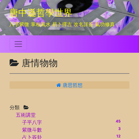
唐中遜哲學世界
八字紫微 掌相風水 易卜擇吉 改名詳簽 氣功修真
唐情物物
唐思哲想
分類
五術講堂
45
子平八字
3
紫微斗數
12
占卜簽卦