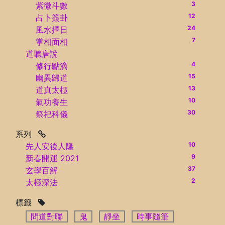
3
紫微斗數
12
占卜簽卦
24
風水擇日
7
掌相面相
道聽唐說
4
修行點滴
15
幽異歸道
13
道真太極
10
氣功養生
30
祭祀科儀
系列
10
先人安後人隆
9
新春開運 2021
37
玄學百解
2
太極深法
標籤
問道對聯
鬼
靜坐
時事隨筆