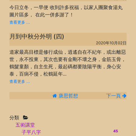
今日立冬，一早便 收到許多祝福，以家人團聚食湯丸
圖片區多， 在此一併多謝了！
查看更多 ...
月到中秋分外明 (四)
2020年10月02日
道家最高目標是修行成仙，逍遙自在不紀年，或出離惡
世，永不投東，其次也要有金剛不壞之身，金筋玉骨，
鶴髮童顏，自主生死，最起碼都要陰陽平衡，身心安
泰，百病不侵，松鶴延年...
查看更多 ...
唐思哲想
下一頁
分類
五術講堂
45
子平八字