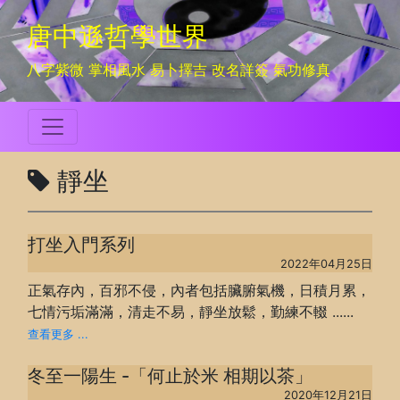
唐中遜哲學世界
八字紫微 掌相風水 易卜擇吉 改名詳簽 氣功修真
靜坐
打坐入門系列
2022年04月25日
正氣存內，百邪不侵，內者包括臟腑氣機，日積月累，
七情污垢滿滿，清走不易，靜坐放鬆，勤練不輟 ......
查看更多 ...
冬至一陽生 -「何止於米 相期以茶」
2020年12月21日