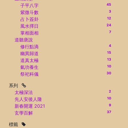
45
子平八字
3
紫微斗數
12
占卜簽卦
24
風水擇日
7
掌相面相
道聽唐說
4
修行點滴
15
幽異歸道
13
道真太極
10
氣功養生
30
祭祀科儀
系列
2
太極深法
10
先人安後人隆
9
新春開運 2021
37
玄學百解
標籤