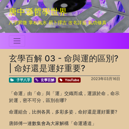
唐中遜哲學世界
八字紫微 掌相風水 易卜擇吉 改名詳簽 氣功修真
玄學百解 03 - 命與運的區別?
| 命好還是運好重要?
2023年03月16日
子平八字
玄學百解
YouTube
「命運」由「命」與「運」交織而成，運源於命，命示
於運，密不可分，區別在哪?
命運組合，比例各異，多彩多姿，命好還是運好重要?
唐師傅一連數集會為大家解構「命運通道」