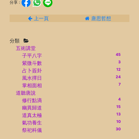
分享 :
上一頁
唐思哲想
分類
五術講堂
45
子平八字
3
紫微斗數
12
占卜簽卦
24
風水擇日
7
掌相面相
道聽唐說
4
修行點滴
15
幽異歸道
13
道真太極
10
氣功養生
30
祭祀科儀