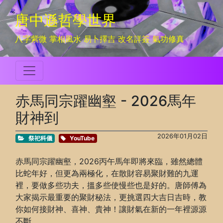
唐中遜哲學世界
八字紫微 掌相風水 易卜擇吉 改名詳簽 氣功修真
赤馬同宗躍幽壑 - 2026馬年
財神到
2026年01月02日
祭祀科儀
YouTube
赤馬同宗躍幽壑，2026丙午馬年即將來臨，雖然總體
比蛇年好，但更為兩極化，在散財容易聚財難的九運
裡，要做多些功夫，搵多些使慢些也是好的。唐師傅為
大家揭示最重要的聚財秘法，更挑選四大吉日吉時，教
你如何接財神、喜神、貴神！讓財氣在新的一年裡源源
不斷。