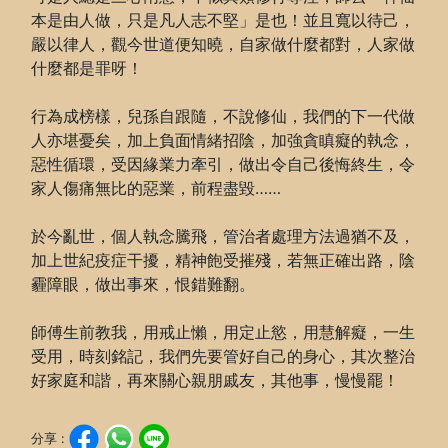
本是由人做，只是凡人志不堅」是也！並且寬以待己，
嚴以律人，觀今世道便知曉，自家做什麼都對，人家做
什麼都是罪呀！
行為成榜樣，兒孫自跟隨，不說修仙，我們的下一代做
人亦堪憂矣，加上負面情緒招陰，加強貪瞋癡的執念，
惡性循環，受因緣業力牽引，做出令自己後悔終生，令
家人傷痛無比的惡業，前程盡毀……
於今亂世，個人執念騰飛，管治者處理方法過猶不及，
加上世紀疫症干擾，精神飽受摧殘，若無正確出路，陰
霾障眼，做出事來，恨錯難翻。
師傅生前教我，用戒止懶，用定止慾，用慧解癡，一生
受用，時刻銘記，我們先要管好自己的身心，其次整治
好家庭和諧，再來關心親朋戚友，其他事，慢慢罷！
分享 :