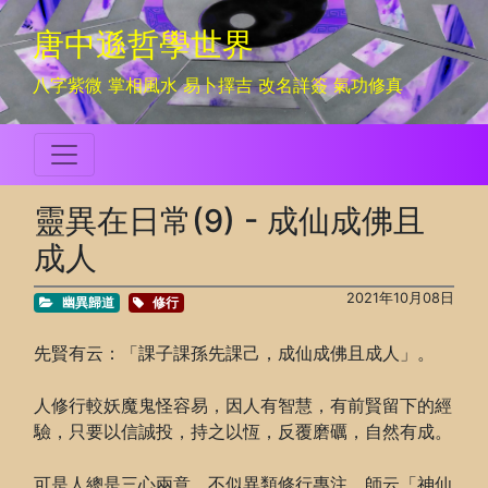
唐中遜哲學世界
八字紫微 掌相風水 易卜擇吉 改名詳簽 氣功修真
靈異在日常(9) - 成仙成佛且
成人
2021年10月08日
幽異歸道
修行
先賢有云：「課子課孫先課己，成仙成佛且成人」。
人修行較妖魔鬼怪容易，因人有智慧，有前賢留下的經
驗，只要以信誠投，持之以恆，反覆磨礪，自然有成。
可是人總是三心兩意，不似異類修行專注，師云「神仙