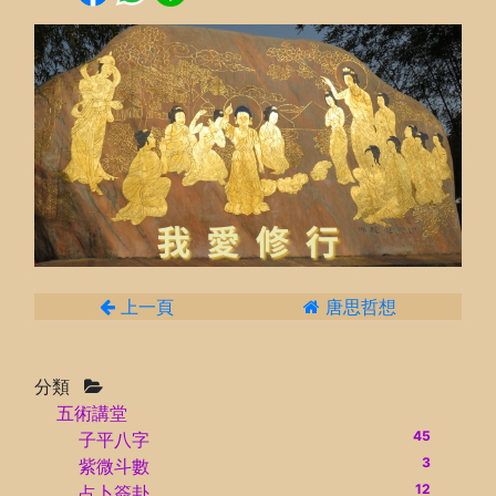
上一頁
唐思哲想
分類
五術講堂
45
子平八字
3
紫微斗數
12
占卜簽卦